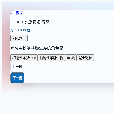
← 返回
|
13000 水族養殖 丙級
第
1
/
212
題
回報題目
水域中扮演基礎生產的角色是
植物性浮游生物
動物性浮游生物
魚 類
泥土微粒
上一題
下一題