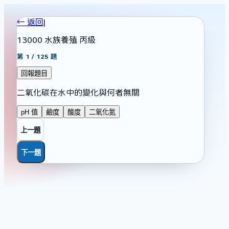
← 返回
|
13000 水族養殖 丙級
第
1
/
125
題
回報題目
二氧化碳在水中的變化與何者無關
pH 值
鹼度
酸度
二氧化氮
上一題
下一題