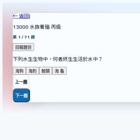
← 返回
|
13000 水族養殖 丙級
第
1
/
71
題
回報題目
下列水生生物中，何者終生生活於水中？
海狗
海豹
鯨類
海 龜
上一題
下一題